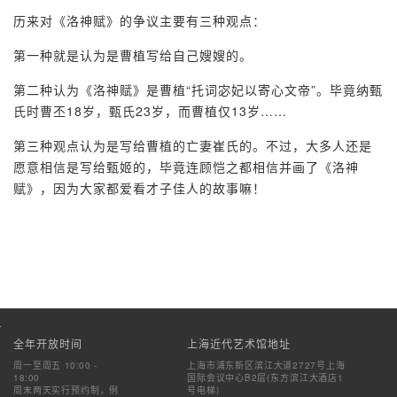
历来对《洛神赋》的争议主要有三种观点：
第一种就是认为是曹植写给自己嫂嫂的。
第二种认为《洛神赋》是曹植“托词宓妃以寄心文帝”。毕竟纳甄
氏时曹丕18岁，甄氏23岁，而曹植仅13岁……
第三种观点认为是写给曹植的亡妻崔氏的。不过，大多人还是
愿意相信是写给甄姬的，毕竟连顾恺之都相信并画了《洛神
赋》，因为大家都爱看才子佳人的故事嘛！
全年开放时间
上海近代艺术馆地址
周一至周五 10:00 -
上海市浦东新区滨江大道2727号上海
18:00
国际会议中心B2层(东方滨江大酒店1
周末两天实行预约制，例
号电梯)