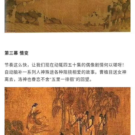
第三幕
情变
节奏这么快，让我们现在动辄四五十集的偶像剧情何以堪呀！
自动脑补一系列人神殊途各种阻挠相爱的故事。曹植目送女神
离去，洛神也眷恋不舍“五里一徘徊”的回望。