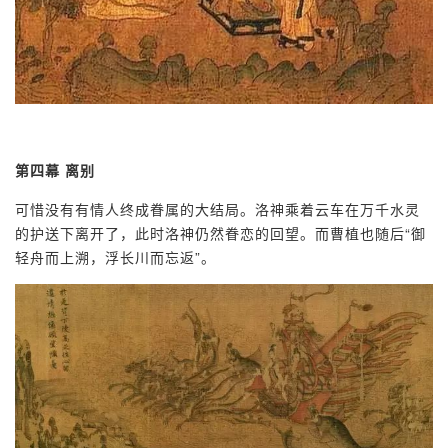
第四幕 离别
可惜没有有情人终成眷属的大结局。洛神乘着云车在万千水灵
的护送下离开了，此时洛神仍然眷恋的回望。而曹植也随后“御
轻舟而上溯，浮长川而忘返”。