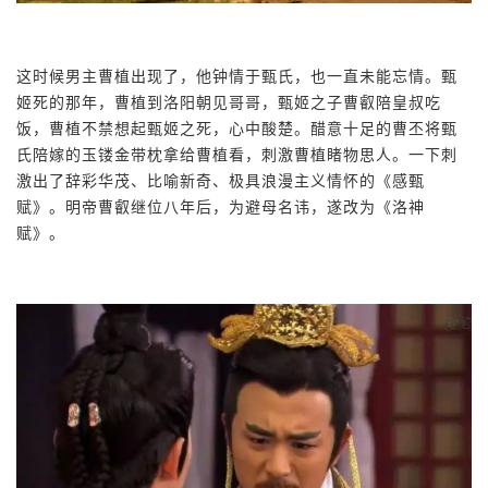
这时候男主曹植出现了，他钟情于甄氏，也一直未能忘情。甄
姬死的那年，曹植到洛阳朝见哥哥，甄姬之子曹叡陪皇叔吃
饭，曹植不禁想起甄姬之死，心中酸楚。醋意十足的曹丕将甄
氏陪嫁的玉镂金带枕拿给曹植看，刺激曹植睹物思人。一下刺
激出了辞彩华茂、比喻新奇、极具浪漫主义情怀的《感甄
赋》。明帝曹叡继位八年后，为避母名讳，遂改为《洛神
赋》。