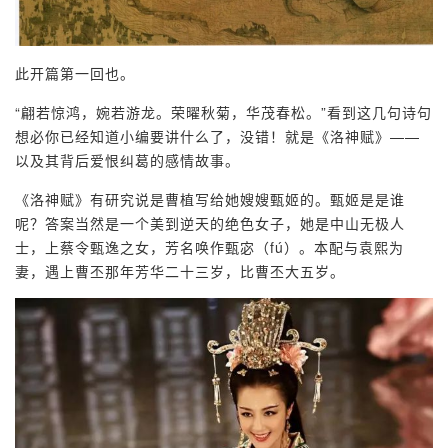
此开篇第一回也。
“翩若惊鸿，婉若游龙。荣曜秋菊，华茂春松。”看到这几句诗句
想必你已经知道小编要讲什么了，没错！就是《洛神赋》——
以及其背后爱恨纠葛的感情故事。
《洛神赋》有研究说是曹植写给她嫂嫂甄姬的。甄姬是是谁
呢？答案当然是一个美到逆天的绝色女子，她是中山无极人
士，上蔡令甄逸之女，芳名唤作甄宓（fú）。本配与袁熙为
妻，遇上曹丕那年芳华二十三岁，比曹丕大五岁。