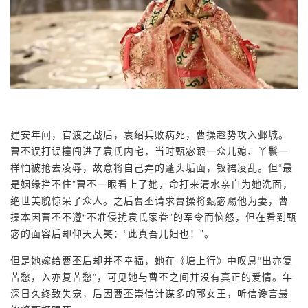
建安年间，官渡之战后，袁绍兵败病死，曹操趁势攻入邺城。
曹丕误打误撞闯进了袁氏内宅，当时甄宓跟一众儿媳、丫鬟一
样怕被抢去凌辱，故意将自己弄的蓬头垢面，钗裙凌乱。但“最
是姻缘拦不住”曹丕一眼看上了她，命打来清水亲自为她洗面，
绝世美貌惊呆了众人。之后曹丕请求曹操将甄宓赐他为妻，曹
操本因曹丕不遵“不准侵扰袁氏家眷”的军令而恼怒，但在看到甄
宓的面容后却仰天大笑：“此真吾儿妇也！”。
但是她嫁给曹丕后却并不幸福，她在《塘上行》中叹息“出亦复
苦愁，入亦复苦愁”，可见她与曹丕之间并没有真正的爱情。年
深日久终致失宠，后因曹丕崇信计谋多的郭女王，听信谗言最