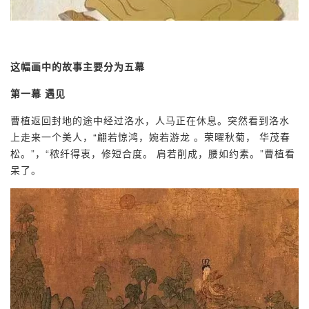
这幅画中的故事主要分为五幕
第一幕 遇见
曹植返回封地的途中经过洛水，人马正在休息。突然看到洛水
上走来一个美人，“翩若惊鸿，婉若游龙 。荣曜秋菊， 华茂春
松。”，“秾纤得衷，修短合度。 肩若削成，腰如约素。”曹植看
呆了。