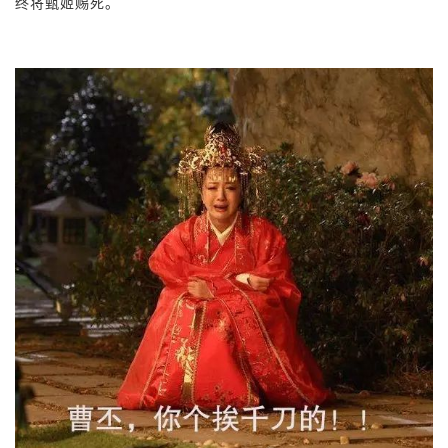
终将甄姬赐死。