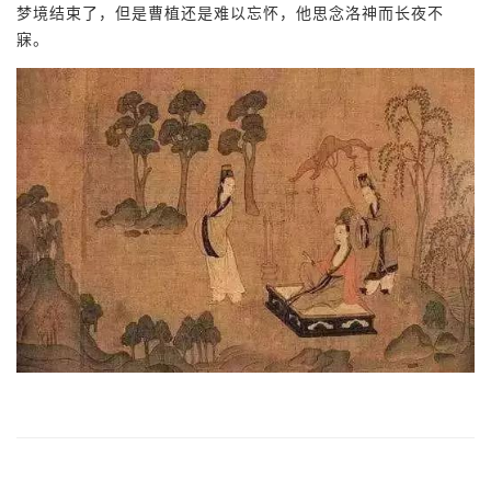
梦境结束了，但是曹植还是难以忘怀，他思念洛神而长夜不
寐。