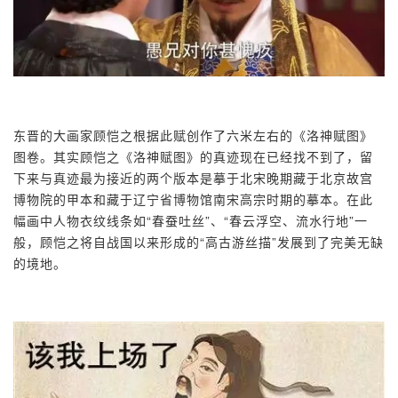
东晋的大画家顾恺之根据此赋创作了六米左右的《洛神赋图》
图卷。其实顾恺之《洛神赋图》的真迹现在已经找不到了，留
下来与真迹最为接近的两个版本是摹于北宋晚期藏于北京故宫
博物院的甲本和藏于辽宁省博物馆南宋高宗时期的摹本。在此
幅画中人物衣纹线条如“春蚕吐丝”、“春云浮空、流水行地”一
般，顾恺之将自战国以来形成的“高古游丝描”发展到了完美无缺
的境地。