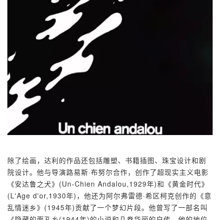
除了绘画，达利的作品还包括雕塑、书籍插图、珠宝设计和剧
院设计。他与导演路易斯·布努尔合作，创作了超现实主义电影
《安达鲁之犬》(Un-Chien Andalou,1929年)和《黄金时代》
(L'Age d'or,1930年)，他还为阿尔弗雷德·希区柯克创作的《意
乱情迷乡》(1945年)贡献了一个梦幻片段。他曾写了一部名叫
《隐藏的面孔乡(1944年)的小说和几卷华丽的自传。他的地位