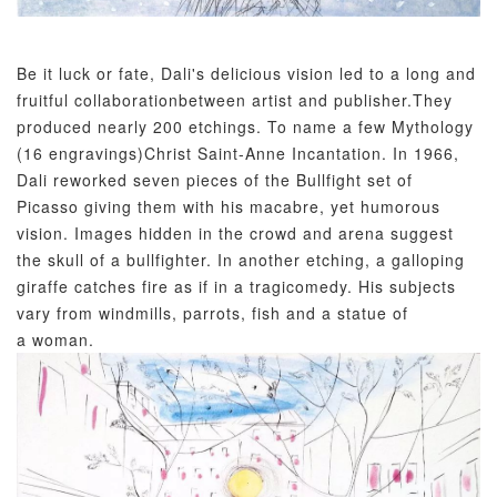
Be it luck or fate, Dali's delicious vision led to a long and
fruitful collaborationbetween artist and publisher.They
produced nearly 200 etchings. To name a few Mythology
(16 engravings)Christ Saint-Anne Incantation. In 1966,
Dali reworked seven pieces of the Bullfight set of
Picasso giving them with his macabre, yet humorous
vision. Images hidden in the crowd and arena suggest
the skull of a bullfighter. In another etching, a galloping
giraffe catches fire as if in a tragicomedy. His subjects
vary from windmills, parrots, fish and a statue of
a woman.